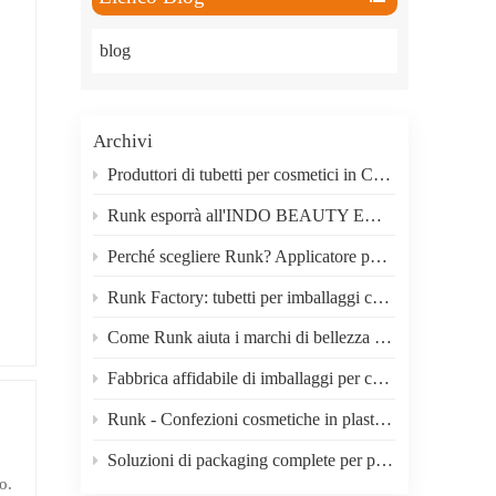
ภาษาไทย
blog
العربية
Indonesian
Archivi
Produttori di tubetti per cosmetici in Cina: Guangzhou Runk Packaging
Runk esporrà all'INDO BEAUTY EXPO 2026 in Indonesia.
Perché scegliere Runk? Applicatore per crema contorno occhi con massaggio a vibrazione elettrica a microcorrente, un prodotto di grande successo.
Runk Factory: tubetti per imballaggi cosmetici sostenibili per un'industria della bellezza più ecologica.
Come Runk aiuta i marchi di bellezza a scegliere il packaging giusto
Fabbrica affidabile di imballaggi per cosmetici con servizio di personalizzazione completo
Runk - Confezioni cosmetiche in plastica personalizzate per marchi di prodotti per la cura della pelle.
Soluzioni di packaging complete per prodotti per la cura della pelle, dei capelli e per la bellezza.
o.