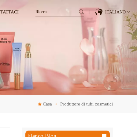
TATTACI
ITALIANO
English
Français
Deutsch
Italiano
Pусский
Casa
Produttore di tubi cosmetici
Español
한국의
Elenco Blog