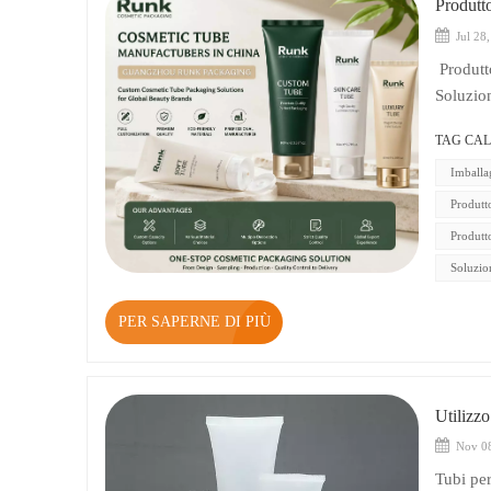
Produtt
Jul 28
Produttori di tubetti per cosmetici in Cina: Guangzhou Runk Packaging Soluzioni professionali di packaging personalizzato in tubetto per cosmetici, destinate a marchi di bellezza globali. Il settore della bellezza e della cura della persona continua a crescere rapidamente e il packaging è diventato un elemento essenziale per il successo del prodotto. Un tubetto cosmetico ben progettato non solo protegge le formulazioni, ma migliora anche l'esperienza dell'utente e rafforza l'identità del marchio. Guangzhou Runk Packaging, uno dei principali produttori cinesi di tubetti per cosmetici, è specializzata nella fornitura di soluzioni di packaging personalizzate per tubetti destinati a marchi di prodotti per la cura della pelle, dei capelli, della persona e della bellezza in tutto il mondo. Grazie alla sua pluriennale esperienza nella produzione di imballaggi per cosmetici, Runk offre un'ampia gamma di soluzioni di confezionamento in tubetti morbidi, tra cui tubetti in PE, tubetti cosmetici riciclabili, tubetti ABL, tubetti laminati e imballaggi in tubetti personalizzati con diverse opzioni di
TAG CAL
Imballa
Produtt
Produtt
Soluzio
PER SAPERNE DI PIÙ
Utilizzo
Nov 08
Tubi per