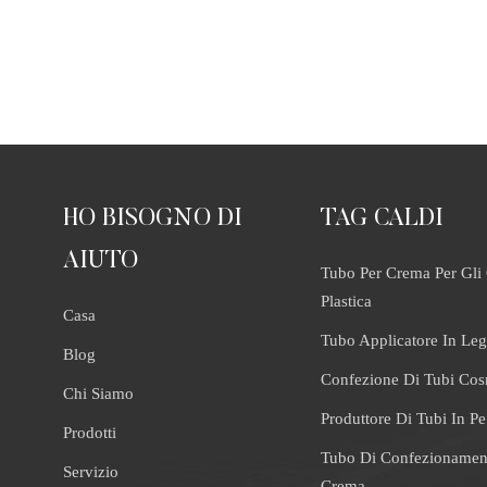
per evitare irritazioni da contaminazione. RUNK: Siamo una fabbrica
i imballaggi per tubi in plastica. Fornitore professionale di imballaggi p
plastica, offre tubi in plastica di alta qualità a prezzo di fabbrica! Richied
zioni adesso! info@runkgroup.com
HO BISOGNO DI
TAG CALDI
AIUTO
Tubo Per Crema Per Gli 
Plastica
Casa
Tubo Applicatore In Leg
Blog
Confezione Di Tubi Cos
Chi Siamo
Produttore Di Tubi In Pe
Prodotti
Tubo Di Confezionamen
Servizio
Crema