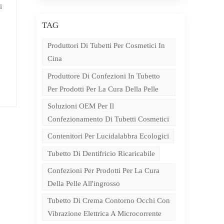
i
te
TAG
un
re
Produttori Di Tubetti Per Cosmetici In
ura
Cina
Produttore Di Confezioni In Tubetto
Per Prodotti Per La Cura Della Pelle
ore
na
Soluzioni OEM Per Il
Confezionamento Di Tubetti Cosmetici
Contenitori Per Lucidalabbra Ecologici
Tubetto Di Dentifricio Ricaricabile
o
Confezioni Per Prodotti Per La Cura
 o
Della Pelle All'ingrosso
Tubetto Di Crema Contorno Occhi Con
o
Vibrazione Elettrica A Microcorrente