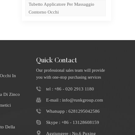
Tubetto Applicatore Per Massaggio
Contorno Occhi
er
i
Quick Contact
Our professional sales team will provide
Occhi In
you with one-stop purchasing services
tel : +86 - 020 2913 1180
a Di Zinco
E-mail : info@runkgroup.com
metici
Whatsapp : 6281295042586
Skype : +86 - 13128608159
to Della
Aggiungere : No.6 Puxing