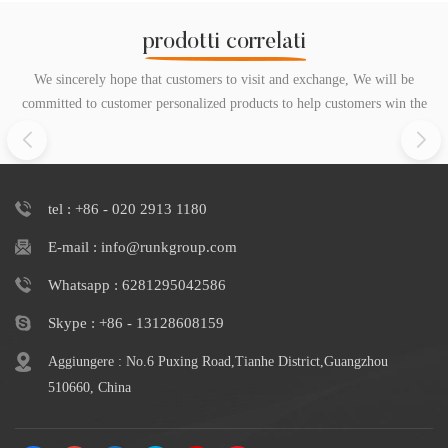
prodotti correlati
We sincerely hope that customers to visit and exchange, We will be
committed to customer personalized products to help customers win the
market and achieve a win-win situation.
tel : +86 - 020 2913 1180
E-mail : info@runkgroup.com
Whatsapp : 6281295042586
Skype : +86 - 13128608159
Aggiungere : No.6 Puxing Road,Tianhe District,Guangzhou
510660, China