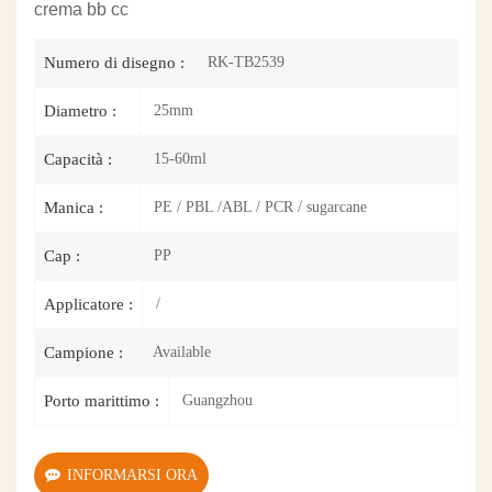
crema bb cc
RK-TB2539
Numero di disegno :
25mm
Diametro :
15-60ml
Capacità :
PE / PBL /ABL / PCR / sugarcane
Manica :
PP
Cap :
/
Applicatore :
Available
Campione :
Guangzhou
Porto marittimo :
INFORMARSI ORA