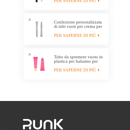
EVOH
PER SAPERNE DI PIÙ
Confezione personalizzata
di tubi vuoti per crema per
gli occhi con tubo
applicatore elettrico
PER SAPERNE DI PIÙ
Tubo da spremere vuoto in
plastica per balsamo per
labbra idratante
personalizzato con
PER SAPERNE DI PIÙ
applicatore