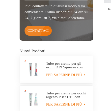
Puoi contattarci in qualsiasi modo ti sia
R
conveniente. Siamo disponibili 24 ore su
24, 7 giorni su 7, via e-mail o telefono.
CONTATTACI
Nuovi Prodotti
Tubo per crema per gli
occhi D19 Squeeze con
applicatore in lega di zinco
PER SAPERNE DI PIÙ
Tubo per crema per occhi
argento laser D19 con
applicatore in lega di zinco
PER SAPERNE DI PIÙ