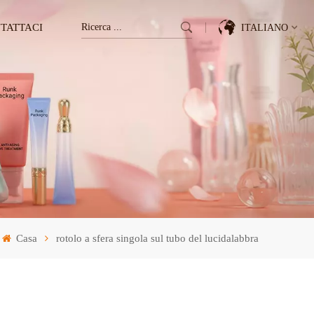
TATTACI
ITALIANO
English
Français
Deutsch
Italiano
Pусский
Casa
rotolo a sfera singola sul tubo del lucidalabbra
Español
한국의