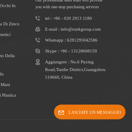
Our professional sales team will provide
Occhi In
you with one-stop purchasing services
tel : +86 - 020 2913 1180
a Di Zinco
E-mail : info@runkgroup.com
metici
Whatsapp : 6281295042586
Skype : +86 - 13128608159
to Della
Aggiungere : No.6 Puxing
Road,Tianhe District,Guangzhou
do
510660, China
e Mani
 Plastica
LASCIATE UN MESSAGGIO