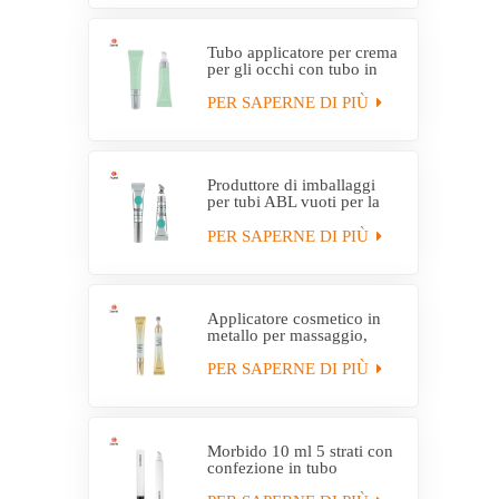
Tubo applicatore per crema
per gli occhi con tubo in
plastica personalizzato D19
PER SAPERNE DI PIÙ
Produttore di imballaggi
per tubi ABL vuoti per la
cura degli occhi con
applicatore per massaggio
PER SAPERNE DI PIÙ
Applicatore cosmetico in
metallo per massaggio,
confezione vuota per tubo
per crema
PER SAPERNE DI PIÙ
Morbido 10 ml 5 strati con
confezione in tubo
applicatore in plastica